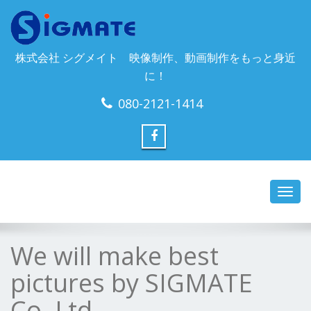
株式会社 シグメイト 映像制作、動画制作をもっと身近
に！
080-2121-1414
Toggl
navig
We will make best
pictures by SIGMATE
Co.,Ltd.