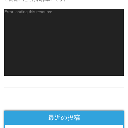
動
Error loading this resource
画
プ
レ
ー
ヤ
ー
最近の投稿