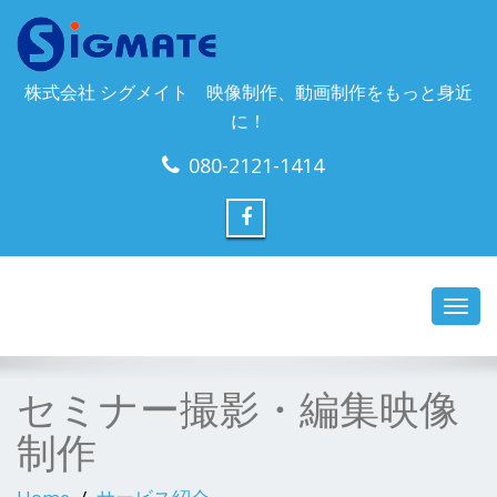
株式会社 シグメイト 映像制作、動画制作をもっと身近
に！
080-2121-1414
Toggl
navig
セミナー撮影・編集映像
制作